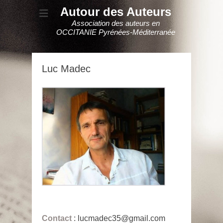
Autour des Auteurs
Association des auteurs en
OCCITANIE Pyrénées-Méditerranée
Luc Madec
Contact
: lucmadec35@gmail.com