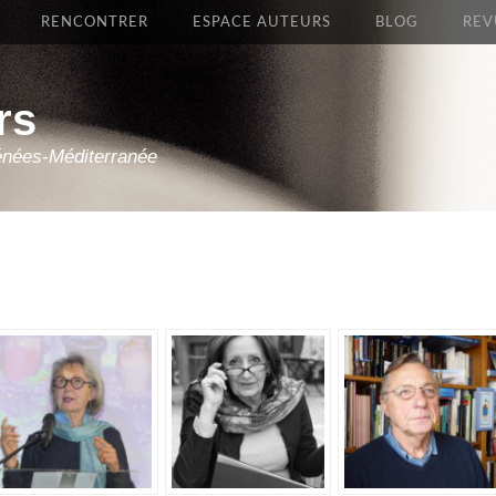
RENCONTRER
ESPACE AUTEURS
BLOG
REV
rs
énées-Méditerranée