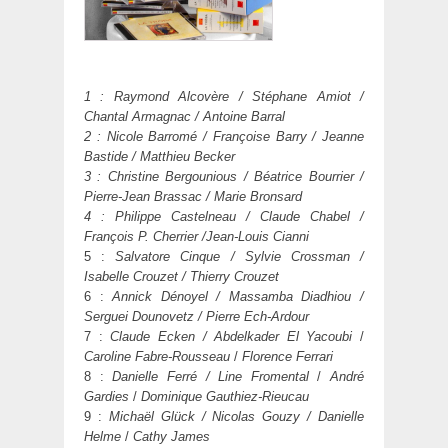
1 : Raymond Alcovère / Stéphane Amiot /
Chantal Armagnac / Antoine Barral
2 : Nicole Barromé / Françoise Barry / Jeanne
Bastide / Matthieu Becker
3 : Christine Bergounious / Béatrice Bourrier /
Pierre-Jean Brassac / Marie Bronsard
4 : Philippe Castelneau / Claude Chabel /
François P. Cherrier /Jean-Louis Cianni
5 :
Salvatore Cinque / Sylvie Crossman /
Isabelle Crouzet / Thierry Crouzet
6 :
Annick Dénoyel / Massamba Diadhiou /
Serguei Dounovetz / Pierre Ech-Ardour
7 :
Claude Ecken / Abdelkader El Yacoubi
/
Caroline Fabre-Rousseau
/
Florence Ferrari
8 :
Danielle Ferré /
Line Fromental
/
André
Gardies
/
Dominique Gauthiez-Rieucau
9 :
Michaël Glück / Nicolas Gouzy / Danielle
Helme
/
Cathy James