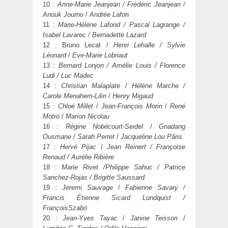
10 :
Anne-Marie Jeanjean / Frédéric Jeanjean /
Anouk Journo
/
Andrée Lafon
11 :
Marie-Hélène Lafon
d / Pascal Lagrange /
Isabel Lavarec /
Bernadette Lazard
12 : Bruno Lecat /
Henri Lehalle /
Sylvie
Léonard
/
Eve-Marie Lobriaut
13 :
Bernard Lonjon / Amélie Louis / Florence
Ludi / Luc Madec
14 :
Christian Malaplate
/
Hélène Marche /
Carole Menahem-Lilin
/
Henry Migaud
15 :
Chloé Millet
/
Jean-François Morin
/
René
Motro
/
Marion Nicolau
16 :
Régine Nobécourt-Seidel
/
Gnadang
Ousmane / Sarah Perret
/
Jacqueline Lou Pâris
17 :
Hervé Pijac
/
Jean Reinert / Françoise
Renaud / Aurélie Ribière
18 :
Marie Rivet /Philippe Sahuc / Patrice
Sanchez-Rojas / Brigitte Saussard
19 :
Jeremi Sauvage
/
Fabienne Savary /
Francis Étienne Sicard Lundquist /
François
Szabó
20 :
Jean-Yves Tayac
/
Janine Teisson
/