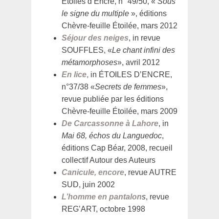
Étoiles d’Encre, n° 49/50, «
Sous
le signe du multiple
», éditions
Chèvre-feuille Étoilée, mars 2012
Séjour des neiges
, in revue
SOUFFLES, «
Le chant infini des
métamorphoses
», avril 2012
En lice
,
in ÉTOILES D’ENCRE,
n°37/38 «
Secrets de femmes
»,
revue publiée par les éditions
Chèvre-feuille Étoilée, mars 2009
De Carcassonne à Lahore
, in
Mai 68, échos du Languedoc
,
éditions Cap Béar, 2008, recueil
collectif Autour des Auteurs
Canicule, encore
, revue AUTRE
SUD, juin 2002
L’homme en pantalon
s
, revue
REG’ART, octobre 1998