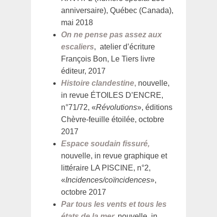
anniversaire), Québec (Canada),
mai 2018
On ne pense pas assez aux
escaliers
, atelier d’écriture
François Bon, Le Tiers livre
éditeur, 2017
Histoire clandestine
,
nouvelle,
in revue ÉTOILES D’ENCRE,
n°71/72, «
Révolutions
», éditions
Chèvre-feuille étoilée, octobre
2017
Espace soudain fissuré,
nouvelle, in revue graphique et
littéraire LA PISCINE, n°2,
«
Incidences/coïncidences
»,
octobre 2017
Par tous les vents et tous les
états de la mer,
nouvelle, in