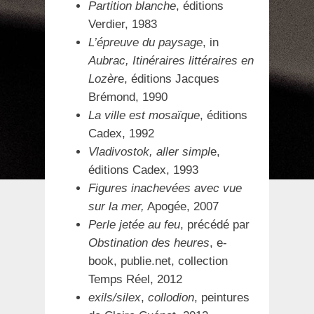
Partition blanche
, éditions
Verdier, 1983
L’épreuve du paysage
, in
Aubrac, Itinéraires littéraires en
Lozèr
e, éditions Jacques
Brémond, 1990
La ville est mosaïque
, éditions
Cadex, 1992
Vladivostok, aller simpl
e,
éditions Cadex, 1993
Figures inachevées avec vue
sur la mer,
Apogée, 2007
Perle jetée au feu
, précédé par
Obstination des heures
, e-
book, publie.net, collection
Temps Réel, 2012
exils/silex
,
collodion
, peintures