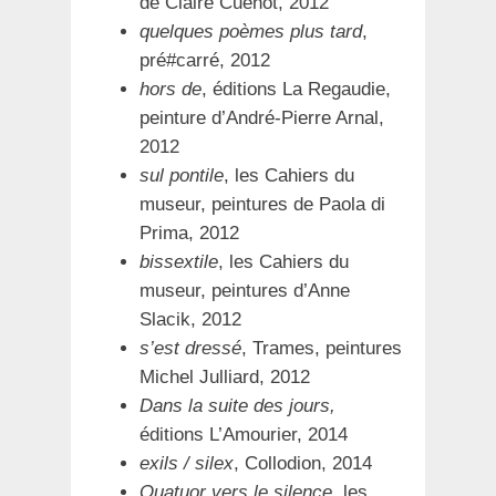
de Claire Cuénot, 2012
quelques poèmes plus tard
,
pré#carré, 2012
hors de
, éditions La Regaudie,
peinture d’André-Pierre Arnal,
2012
sul pontile
, les Cahiers du
museur, peintures de Paola di
Prima, 2012
bissextile
, les Cahiers du
museur, peintures d’Anne
Slacik, 2012
s’est dressé
, Trames, peintures
Michel Julliard, 2012
Dans la suite des jours,
éditions L’Amourier, 2014
exils / silex
, Collodion, 2014
Quatuor vers le silence
, les