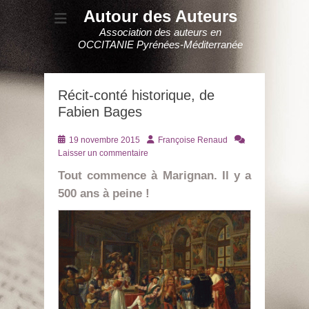
Autour des Auteurs
Association des auteurs en
OCCITANIE Pyrénées-Méditerranée
Récit-conté historique, de
Fabien Bages
Posté
Auteur
19 novembre 2015
Françoise Renaud
le
Laisser un commentaire
Tout commence à Marignan. Il y a
500 ans à peine !