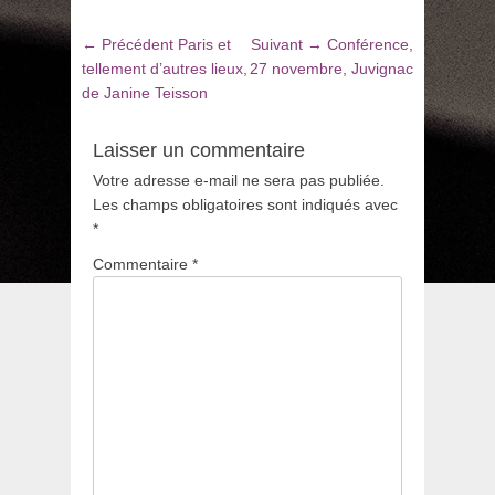
Navigation
Article
Article
← Précédent
Paris et
Suivant →
Conférence,
de
précédent
suivant
tellement d’autres lieux,
27 novembre, Juvignac
:
:
de Janine Teisson
l’article
Laisser un commentaire
Votre adresse e-mail ne sera pas publiée.
Les champs obligatoires sont indiqués avec
*
Commentaire
*