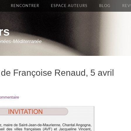
RENCONTRER
ESPACE AUTEURS
BLOG
REV
rs
énées-Méditerranée
 de Françoise Renaud, 5 avril
commentaire