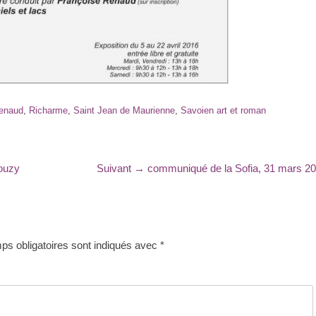
Renaud
,
Richarme
,
Saint Jean de Maurienne
,
Savoien art et roman
Article
ouzy
Suivant →
communiqué de la Sofia, 31 mars 2
suivant
:
s obligatoires sont indiqués avec
*