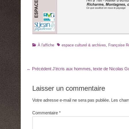
Catégories
Tags
À l'affiche
espace culturel & archives
,
Françoise 
Navigation
Article
← Précédent
J’écris aux hommes, texte de Nicolas G
précédent
de
:
l’article
Laisser un commentaire
Votre adresse e-mail ne sera pas publiée.
Les champ
Commentaire
*