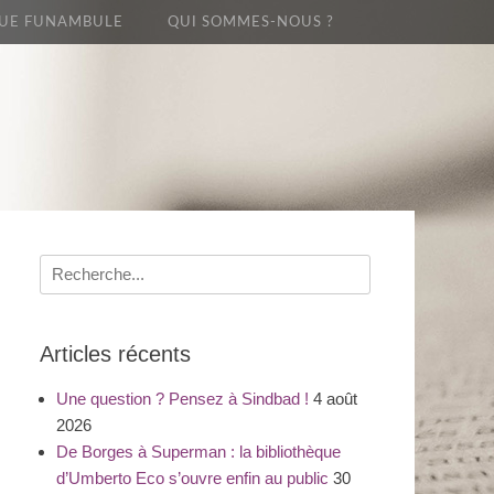
UE FUNAMBULE
QUI SOMMES-NOUS ?
Recherche
pour
:
Articles récents
Une question ? Pensez à Sindbad !
4 août
2026
De Borges à Superman : la bibliothèque
d’Umberto Eco s’ouvre enfin au public
30