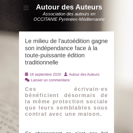
Autour des Auteurs
Association des auteurs en
OCCITANIE Pyrénées-Méditerranée
Le milieu de l’autoédition gagne
son indépendance face à la
toute-puissante édition
traditionnelle
Posté
Auteur
16 septembre 2020
Autour des Auteurs
le
Laisser un commentaire
Ces écrivain·es
bénéficient désormais de
la même protection sociale
que leurs semblables sous
contrat avec une maison.