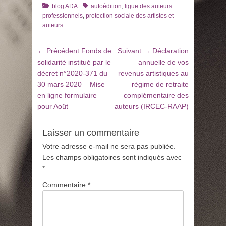
Catégories
Tags
blog ADA
autoédition
,
ligue des auteurs
professionnels
,
protection sociale des artistes et
auteurs
Navigation
Article
Article
← Précédent
Fonds de
Suivant →
Déclaration
de
précédent
suivant
solidarité institué par le
annuelle de vos
:
:
décret n°2020-371 du
revenus artistiques au
l’article
30 mars 2020 – Mise
régime de retraite
en ligne formulaire
complémentaire des
pour Août
auteurs (IRCEC-RAAP)
Laisser un commentaire
Votre adresse e-mail ne sera pas publiée.
Les champs obligatoires sont indiqués avec
*
Commentaire
*