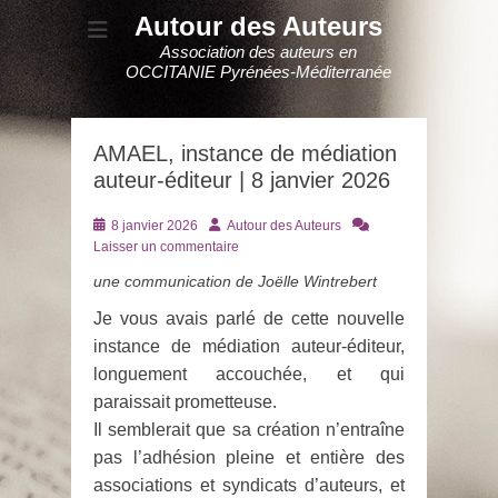
Autour des Auteurs
Association des auteurs en
OCCITANIE Pyrénées-Méditerranée
AMAEL, instance de médiation
auteur-éditeur | 8 janvier 2026
Posté
Auteur
8 janvier 2026
Autour des Auteurs
le
Laisser un commentaire
une communication de Joëlle Wintrebert
Je vous avais parlé de cette nouvelle
instance de médiation auteur-éditeur,
longuement accouchée, et qui
paraissait prometteuse.
Il semblerait que sa création n’entraîne
pas l’adhésion pleine et entière des
associations et syndicats d’auteurs, et