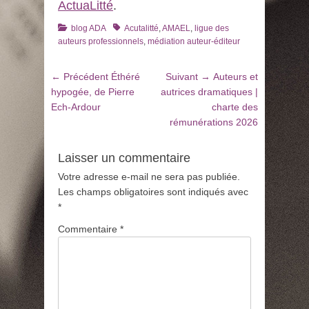
ActuaLitté
.
Catégories
Tags
blog ADA
Acutalitté
,
AMAEL
,
ligue des
auteurs professionnels
,
médiation auteur-éditeur
Navigation
Article
Article
← Précédent
Éthéré
Suivant →
Auteurs et
de
précédent
suivant
hypogée, de Pierre
autrices dramatiques |
:
:
Ech-Ardour
charte des
l’article
rémunérations 2026
Laisser un commentaire
Votre adresse e-mail ne sera pas publiée.
Les champs obligatoires sont indiqués avec
*
Commentaire
*