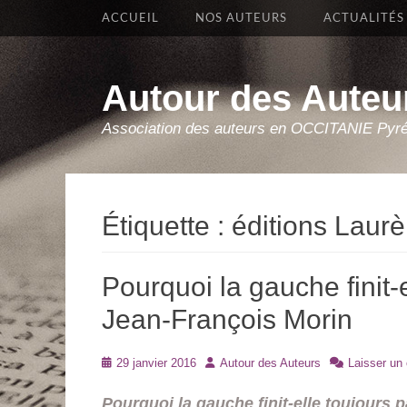
Premier Menu
Aller
ACCUEIL
NOS AUTEURS
ACTUALITÉS
au
contenu
Autour des Auteu
Association des auteurs en OCCITANIE Pyr
Étiquette :
éditions Laur
Pourquoi la gauche finit-
Jean-François Morin
Posté
Auteur
29 janvier 2016
Autour des Auteurs
Laisser un
le
Pourquoi la gauche finit-elle toujours p