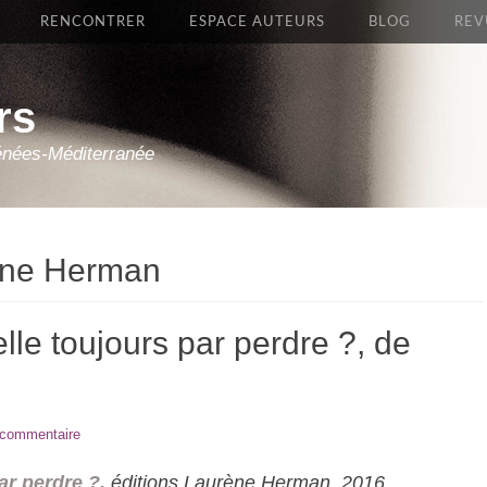
RENCONTRER
ESPACE AUTEURS
BLOG
REV
rs
énées-Méditerranée
ène Herman
elle toujours par perdre ?, de
 commentaire
ar perdre ?
,
éditions Laurène Herman, 2016