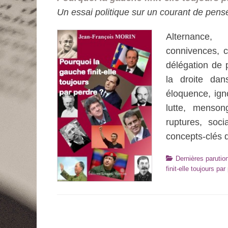
Un essai politique sur un courant de pens
Alternance, 
connivences, c
délégation de p
la droite dan
éloquence, igno
lutte, mensong
ruptures, soci
concepts-clés 
Catégories
Dernières parutio
finit-elle toujours par