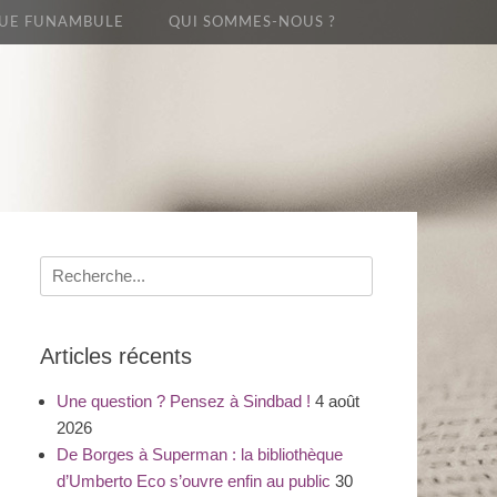
UE FUNAMBULE
QUI SOMMES-NOUS ?
Recherche
pour
:
Articles récents
Une question ? Pensez à Sindbad !
4 août
2026
De Borges à Superman : la bibliothèque
d’Umberto Eco s’ouvre enfin au public
30