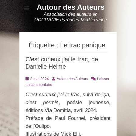
Autour des Auteurs
Association des auteurs en
OCCITANIE Pyrénées-Méditerranée
Étiquette :
Le trac panique
C’est curieux j’ai le trac, de
Danielle Helme
Posté
Auteur
8 mai 2024
Autour des Auteurs
Laisser
le
un commentaire
C’est curieux j’ai le trac
, suivi de,
ça,
c’est permis
, poésie jeunesse,
éditions Via Domitia, avril 2024.
Préface de Paul Fournel, président
de l’Oulipo.
Illustrations de Mick Elli.