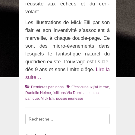
réussite aux échecs et du cerf-
volant.
Les illustrations de Mick Elli par son
flair et son inventivité s’associent à
merveille, à chaque double-page. Ce
sont des micro-évènements dans
lesquels le fantastique naturel du
quotidien existe. L’ouvrage est lisible,
dès 9 ans et sans limite d’âge.
Lire la
suite…
Catégories
Tags
Dernières parutions
C'est curieux j'ai le trac
,
Danielle Helme
,
éditions Via Domitia
,
Le trac
panique
,
Mick Elli
,
poésie jeunesse
Recherche
pour
: