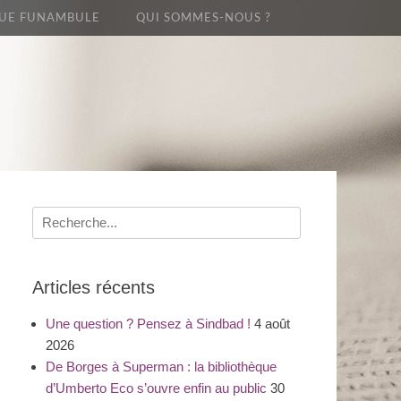
UE FUNAMBULE
QUI SOMMES-NOUS ?
Recherche
pour
:
Articles récents
Une question ? Pensez à Sindbad !
4 août
2026
De Borges à Superman : la bibliothèque
d’Umberto Eco s’ouvre enfin au public
30