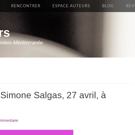
RENCONTRER
ESPACE AUTEURS
BLOG
REV
rs
énées-Méditerranée
Simone Salgas, 27 avril, à
ommentaire