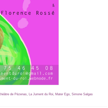
e théâtre de Pézenas
,
La Jument du Roi
,
Mater Ego
,
Simone Salgas