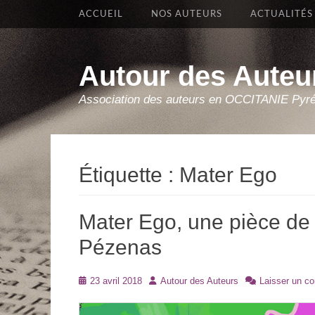
Premier Menu
Aller
ACCUEIL
NOS AUTEURS
ACTUALITÉS
au
contenu
Autour des Auteu
Association des auteurs en OCCITANIE Pyr
Étiquette :
Mater Ego
Mater Ego, une pièce de 
Pézenas
Posté
Auteur
23 avril 2018
Autour des Auteurs
Laisser un c
le