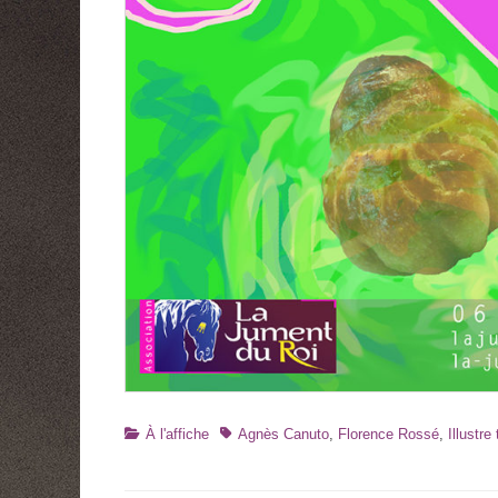
Catégories
Tags
À l'affiche
Agnès Canuto
,
Florence Rossé
,
Illustr