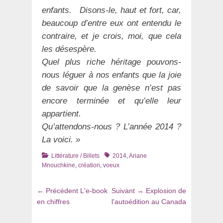
enfants.
Disons-le, haut et fort, car,
beaucoup d’entre eux ont entendu le
contraire, et je crois, moi, que cela
les désespère.
Quel plus riche héritage pouvons-
nous léguer à nos enfants que la joie
de savoir que la genèse n’est pas
encore terminée et qu’elle leur
appartient.
Qu’attendons-nous ? L’année 2014 ?
La voici. »
Catégories
Tags
Littérature / Billets
2014
,
Ariane
Mnouchkine
,
création
,
voeux
Navigation
Article
Article
← Précédent
L'e-book
Suivant →
Explosion de
de
précédent
suivant
en chiffres
l'autoédition au Canada
:
:
l’article