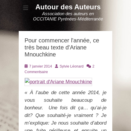
Autour des Auteurs
Association des auteurs en
OCCITANIE Pyrénées-Méditerranée
Pour commencer l'année, ce
très beau texte d'Ariane
Mnouchkine
Posté
Auteur
7 janvier 2014
Sylvie Léonard
2
le
Commentsaire
« À l’aube de cette année 2014, je
vous souhaite beaucoup de
bonheur.
Une fois dit ça… qu’ai-je
dit? Que souhaité-je vraiment ?
Je
m’explique: Je nous souhaite d’abord
une fuite périlleuse et ensuite un