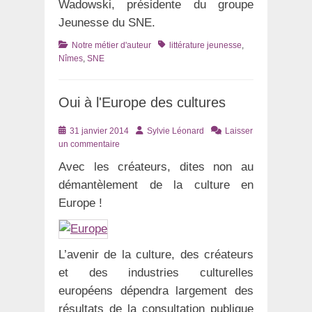
Wadowski, présidente du groupe
Jeunesse du SNE.
Catégories
Tags
Notre métier d'auteur
littérature jeunesse
,
Nîmes
,
SNE
Oui à l'Europe des cultures
Posté
Auteur
31 janvier 2014
Sylvie Léonard
Laisser
le
un commentaire
Avec les créateurs, dites non au
démantèlement de la culture en
Europe !
L’avenir de la culture, des créateurs
et des industries culturelles
européens dépendra largement des
résultats de la consultation publique