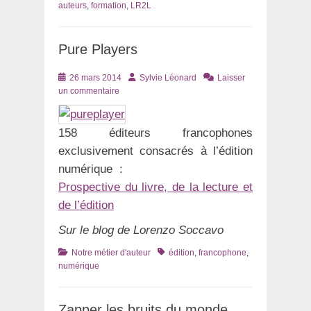
auteurs
,
formation
,
LR2L
Pure Players
Posté
Auteur
26 mars 2014
Sylvie Léonard
Laisser
le
un commentaire
158 éditeurs francophones
exclusivement consacrés à l’édition
numérique :
Prospective du livre, de la lecture et
de l’édition
Sur le blog de Lorenzo Soccavo
Catégories
Tags
Notre métier d'auteur
édition
,
francophone
,
numérique
Zapper les bruits du monde