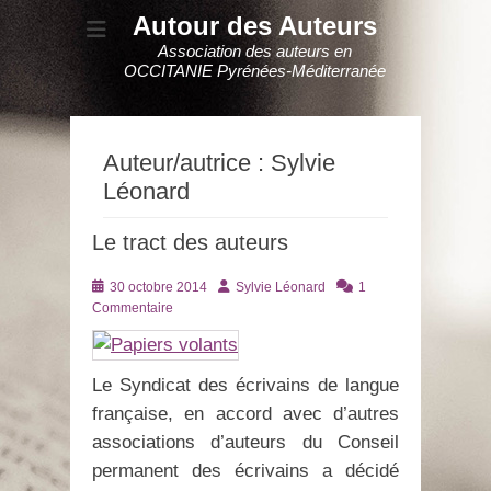
Autour des Auteurs
Association des auteurs en
OCCITANIE Pyrénées-Méditerranée
Auteur/autrice :
Sylvie
Léonard
Le tract des auteurs
Posté
Auteur
30 octobre 2014
Sylvie Léonard
1
le
Commentaire
Le Syndicat des écrivains de langue
française, en accord avec d’autres
associations d’auteurs du Conseil
permanent des écrivains a décidé