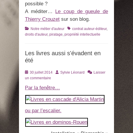
possible ?
A méditer…
Le coup de gueule de
Thierry Crouzet
sur son blog.
Catégories
Tags
Notre métier d'auteur
contrat auteur-éditeur
,
droits d'auteur
,
piratage
,
propriété intellectuelle
Les livres aussi s'évadent en
été
Posté
Auteur
30 juillet 2014
Sylvie Léonard
Laisser
le
un commentaire
Par la fenêtre…
ou par l’escalier.