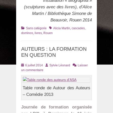
Installation « Biographia »
(sculptures avec des livres), d’Alice
Martin / Bibliothèque Simone de
Beauvoir, Rouen 2014
Catégories
Tags
Sans catégorie
Alicia Martin
,
cascades
,
dominos
,
livres
,
Rouen
AUTEURS : LA FORMATION
EN QUESTION
Posté
Auteur
6 juillet 2014
Sylvie Léonard
Laisser
le
un commentaire
Table ronde de Autour des Auteurs
– Comédie 2013
Journée de formation organisée