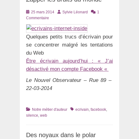
Posté
Auteur
25 mars 2014
Sylvie Léonard
1
le
Commentaire
Quelques petits trucs d’écrivain pour
se concentrer malgré les tentations
du Web
Être écrivain aujourd’hui : « J’ai
désactivé mon compte Facebook «
Le Nouvel Observateur – Rue 89 –
22-03-2014
Catégories
Tags
Notre métier d'auteur
ecrivain
,
facebook
,
silence
,
web
Des noyaux dans le polar