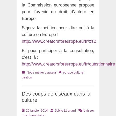
la Commission européenne propose
pour l’avenir du droit d’auteur en
Europe.
Signez la pétition pour dire oui à la
culture en Europe !
http://www.creatorsforeurope.eu/fr/#s2
Et pour participer à la consultation,
c’est là :
http://www.creatorsforeurope.eu/fr/questionnaire
Catégories
Tags
Notre métier d'auteur
europe culture
pétition
Des coups de ciseaux dans la
culture
Posté
Auteur
26 janvier 2014
Sylvie Léonard
Laisser
le
un commentaire