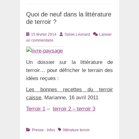
Quoi de neuf dans la littérature
de terroir ?
Posté
Auteur
15 février 2014
Sylvie Léonard
Laisser
le
un commentaire
Un dossier sur la littérature de
terroir… pour défricher le terrain des
idées reçues :
Les bonnes recettes du terroir
caisse
, Marianne, 16 avril 2011
Terroir 1
–
terroir 2 –
terroir 3
Catégories
Tags
Presse - Infos
littérature terroir