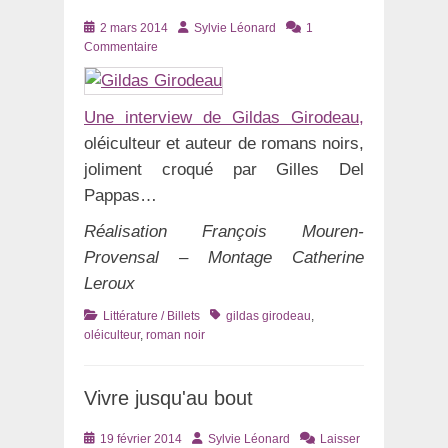
Posté
Auteur
2 mars 2014
Sylvie Léonard
1
le
Commentaire
Une interview de Gildas Girodeau,
oléiculteur et auteur de romans noirs,
joliment croqué par Gilles Del
Pappas…
Réalisation François Mouren-
Provensal – Montage Catherine
Leroux
Catégories
Tags
Littérature / Billets
gildas girodeau
,
oléiculteur
,
roman noir
Vivre jusqu'au bout
Posté
Auteur
19 février 2014
Sylvie Léonard
Laisser