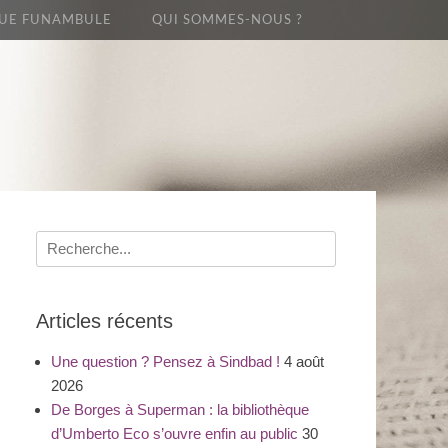
UE FUNAMBULE
QUI SOMMES-NOUS ?
Recherche
pour
:
Articles récents
Une question ? Pensez à Sindbad !
4 août
2026
De Borges à Superman : la bibliothèque
d’Umberto Eco s’ouvre enfin au public
30