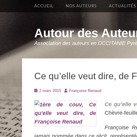
Premier Menu
Aller
ACCUEIL
NOS AUTEURS
ACTUALITÉS
au
contenu
Autour des Auteu
Association des auteurs en OCCITANIE Pyr
Ce qu’elle veut dire, de
Posté
Auteur
2 mars 2015
Françoise Renaud
le
Ce qu’elle v
Chèvre-feuill
Françoise Re
jamais nommée dans ce récit, représentée