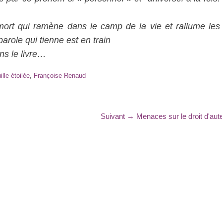
 mort qui ramène dans le camp de la vie et rallume les
arole qui tienne est en train
ans le livre…
lle étoilée
,
Françoise Renaud
Article
Suivant →
Menaces sur le droit d'aut
suivant
: