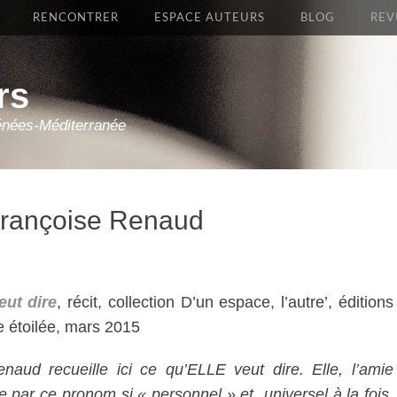
RENCONTRER
ESPACE AUTEURS
BLOG
REV
rs
énées-Méditerranée
 Françoise Renaud
eut dire
, récit, collection D’un espace, l’autre’, éditions
e étoilée, mars 2015
naud recueille ici ce qu’ELLE veut dire. Elle, l’amie
 par ce pronom si « personnel » et universel à la fois.