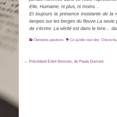
Elle, Humaine, ni plus, ni moins…
Et toujours la présence insistante de la
lampes sur les berges du fleuve.La seule p
de s’écrire. La vérité est dans le livre… d
Catégories
Tags
Dernières parutions
Ce qu'elle veut dire
,
Chèvre-feui
Navigation
Article
← Précédent
Entre femmes, de Paula Dumont
précédent
de
:
l’article