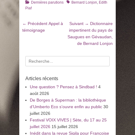
Catégories
Tags
Dernières parutions
Bernard Lonjon
,
Edith
Piaf
Navigation
Article
Article
← Précédent
Appel à
Suivant →
Dictionnaire
de
précédent
suivant
témoignage
impertinent du pays de
:
:
Saugues en Gévaudan,
l’article
de Bernard Lonjon
Recherche
pour
:
Articles récents
Une question ? Pensez à Sindbad !
4
août 2026
De Borges à Superman : la bibliothèque
d’Umberto Eco s’ouvre enfin au public
30
juillet 2026
Festival VOIX VIVES | Sète, du 17 au 25
juillet 2026
15 juillet 2026
Inédit dans la revue Sigila pour Françoise