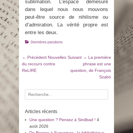
sublimation. L’espace démesuré
dans lequel nous nous mouvons
peut-être source de nihilisme ou
d’admiration. La vérité propre est
entre les deux.
Catégories
Dernières parutions
Navigation
Article
Article
← Précédent
Nouvelles
Suivant →
La première
de
précédent
suivant
du recours contre
phrase est une
:
:
ReLIRE
question, de François
l’article
Szabó
Recherche
pour
:
Articles récents
Une question ? Pensez à Sindbad !
4
août 2026
De Borges à Superman : la bibliothèque