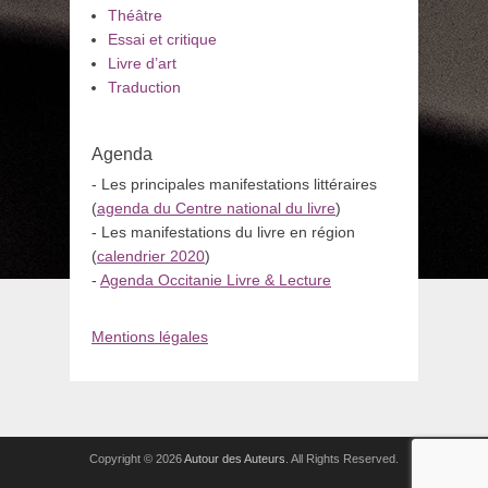
Théâtre
Essai et critique
Livre d’art
Traduction
Agenda
- Les principales manifestations littéraires
(
agenda du Centre national du livre
)
- Les manifestations du livre en région
(
calendrier 2020
)
-
Agenda Occitanie Livre & Lecture
Mentions légales
Copyright © 2026
Autour des Auteurs
. All Rights Reserved.