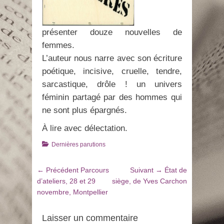
présenter douze nouvelles de
femmes.
L’auteur nous narre avec son écriture
poétique, incisive, cruelle, tendre,
sarcastique, drôle ! un univers
féminin partagé par des hommes qui
ne sont plus épargnés.
À lire avec délectation.
Catégories
Dernières parutions
Navigation
Article
Article
← Précédent
Parcours
Suivant →
État de
de
précédent
suivant
d’ateliers, 28 et 29
siège, de Yves Carchon
:
:
novembre, Montpellier
l’article
Laisser un commentaire