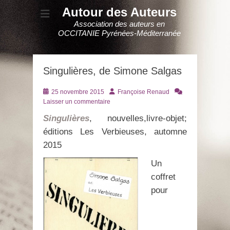
Autour des Auteurs
Association des auteurs en
OCCITANIE Pyrénées-Méditerranée
Singulières, de Simone Salgas
Posté
Auteur
25 novembre 2015
Françoise Renaud
le
Laisser un commentaire
Singulières
, nouvelles,livre-objet;
éditions Les Verbieuses, automne
2015
Un
coffret
pour