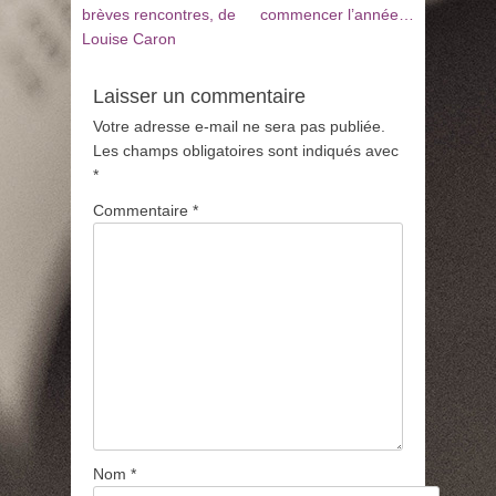
de
précédent
suivant
brèves rencontres, de
commencer l’année…
:
:
Louise Caron
l’article
Laisser un commentaire
Votre adresse e-mail ne sera pas publiée.
Les champs obligatoires sont indiqués avec
*
Commentaire
*
Nom
*