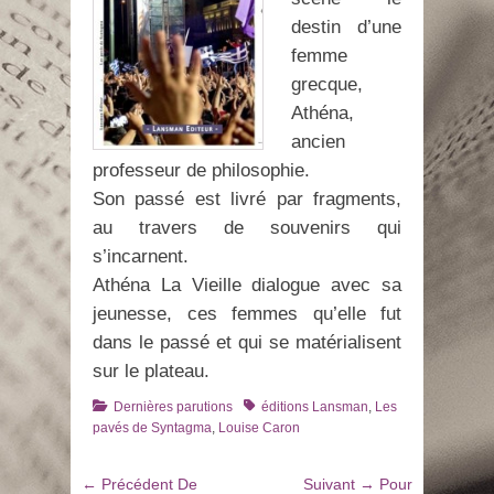
destin d’une
femme
grecque,
Athéna,
ancien
professeur de philosophie.
Son passé est livré par fragments,
au travers de souvenirs qui
s’incarnent.
Athéna La Vieille dialogue avec sa
jeunesse, ces femmes qu’elle fut
dans le passé et qui se matérialisent
sur le plateau.
Catégories
Tags
Dernières parutions
éditions Lansman
,
Les
pavés de Syntagma
,
Louise Caron
Navigation
Article
Article
← Précédent
De
Suivant →
Pour