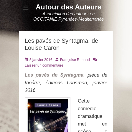
Autour des Auteurs
Association des auteurs en
OCCITANIE Pyrénées-Méditerranée
Les pavés de Syntagma, de
Louise Caron
Posté
Auteur
5 janvier 2016
Françoise Renaud
le
Laisser un commentaire
Les pavés de Syntagma
, pièce de
théâtre, éditions Lansman, janvier
2016
Cette
comédie
dramatique
met en
scène le