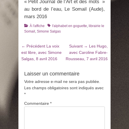
« Petit Journal de l’Art et des mots »
au bord de l’eau, Le Somail (Aude),
mars 2016
Catégories
Tags
À l'affiche
l'alphabet en goguette
,
librairie le
Somail
,
Simone Salgas
Navigation
Article
Article
← Précédent
La voix
Suivant →
Les Hugo,
de
précédent
suivant
est libre, avec Simone
avec Caroline Fabre-
:
:
Salgas, 8 avril 2016
Rousseau, 7 avril 2016
l’article
Laisser un commentaire
Votre adresse e-mail ne sera pas publiée.
Les champs obligatoires sont indiqués avec
*
Commentaire
*