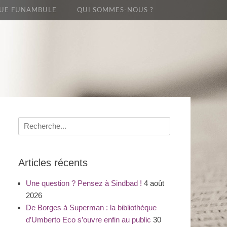
UE FUNAMBULE
QUI SOMMES-NOUS ?
Recherche
pour
:
Articles récents
Une question ? Pensez à Sindbad !
4 août
2026
De Borges à Superman : la bibliothèque
d’Umberto Eco s’ouvre enfin au public
30