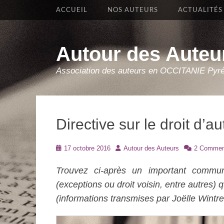
Premier Menu
Aller
ACCUEIL
NOS AUTEURS
ACTUALITÉS
au
contenu
Autour des Auteu
Association des auteurs en OCCITANIE Pyr
Directive sur le droit d’
Posté
Auteur
17 octobre 2016
Autour des Auteurs
2 Commen
le
Trouvez ci-après un important commu
(exceptions ou droit voisin, entre autres) 
(informations transmises par Joëlle Wintre