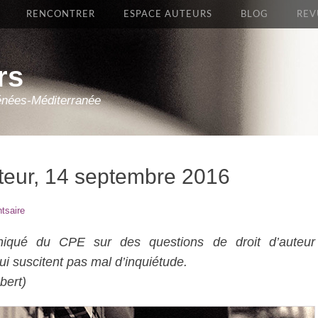
RENCONTRER
ESPACE AUTEURS
BLOG
REV
rs
énées-Méditerranée
auteur, 14 septembre 2016
tsaire
niqué du CPE sur des questions de droit d’auteur
qui suscitent pas mal d’inquiétude.
bert)