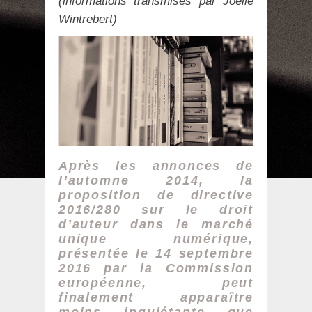
(informations transmises par Joëlle
Wintrebert)
Après les annonces de
l’automne 2014, la
proposition de directive
2016/280 sur le droit
d’auteur dans le marché
unique numérique,
présentée le 14 septembre
2016 par la Commission
européenne, peut
finalement apparaître
moins inquiétante que