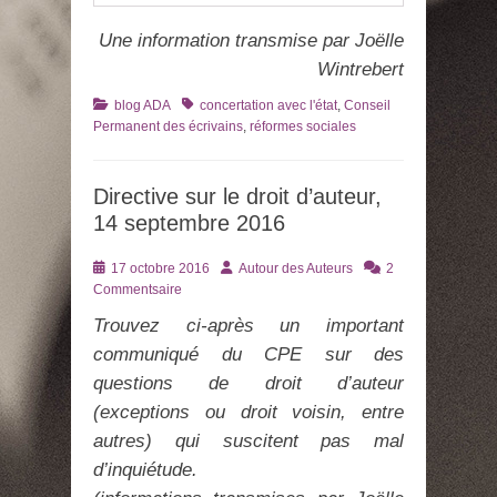
Une information transmise par Joëlle
Wintrebert
Catégories
Tags
blog ADA
concertation avec l'état
,
Conseil
Permanent des écrivains
,
réformes sociales
Directive sur le droit d’auteur,
14 septembre 2016
Posté
Auteur
17 octobre 2016
Autour des Auteurs
2
le
Commentsaire
Trouvez ci-après un important
communiqué du CPE sur des
questions de droit d’auteur
(exceptions ou droit voisin, entre
autres) qui suscitent pas mal
d’inquiétude.