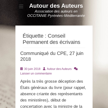
Autour des Auteurs
Association des auteurs en
OCCITANIE Pyrénées-Méditerranée
Étiquette :
Conseil
Permanent des écrivains
Communiqué du CPE, 27 juin
2018
Posté
Auteur
30 juin 2018
Autour des Auteurs
le
Laisser un commentaire
Après la très grosse déception des
États généraux du livre (pour rappel,
absence criante des représentants
des ministères), début de
concertation avec la ministre de la