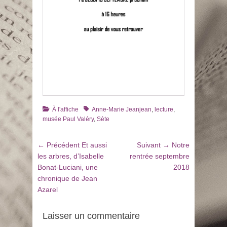
Catégories
Tags
À l'affiche
Anne-Marie Jeanjean
,
lecture
,
musée Paul Valéry
,
Sète
Navigation
Article
Article
← Précédent
Et aussi
Suivant →
Notre
de
précédent
suivant
les arbres, d’Isabelle
rentrée septembre
:
:
Bonat-Luciani, une
2018
l’article
chronique de Jean
Azarel
Laisser un commentaire