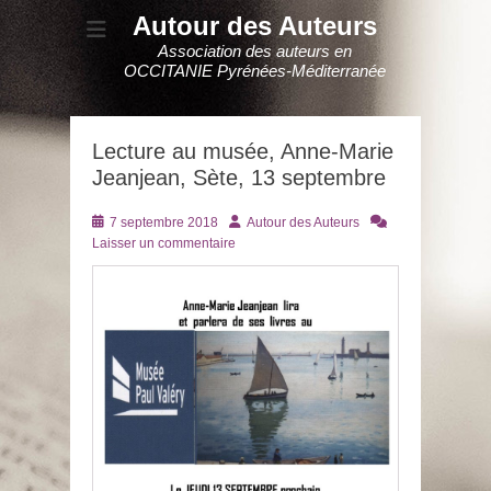
Autour des Auteurs
Association des auteurs en
OCCITANIE Pyrénées-Méditerranée
Lecture au musée, Anne-Marie
Jeanjean, Sète, 13 septembre
Posté
Auteur
7 septembre 2018
Autour des Auteurs
le
Laisser un commentaire