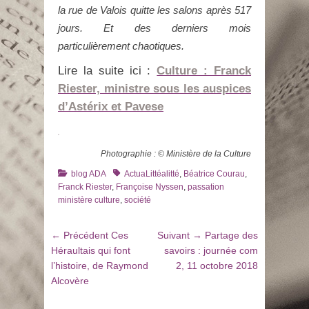
la rue de Valois quitte les salons après 517
jours. Et des derniers mois
particulièrement chaotiques.
Lire la suite ici :
Culture : Franck
Riester, ministre sous les auspices
d’Astérix et Pavese
Photographie : © Ministère de la Culture
Catégories
Tags
blog ADA
ActuaLittéalitté
,
Béatrice Courau
,
Franck Riester
,
Françoise Nyssen
,
passation
ministère culture
,
société
Navigation
Article
Article
← Précédent
Ces
Suivant →
Partage des
de
précédent
suivant
Héraultais qui font
savoirs : journée com
:
:
l’histoire, de Raymond
2, 11 octobre 2018
l’article
Alcovère