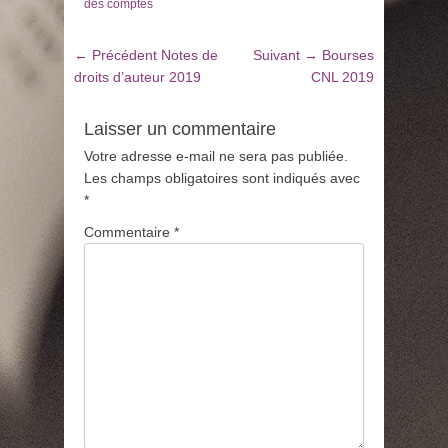
des comptes
Navigation
Article
Article
← Précédent
Notes de
Suivant →
Bourses
de
précédent
suivant
droits d’auteur 2019
CNL 2019
:
:
l’article
Laisser un commentaire
Votre adresse e-mail ne sera pas publiée.
Les champs obligatoires sont indiqués avec
*
Commentaire
*