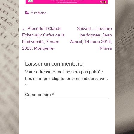
Catégories
À l'affiche
Navigation
Article
Article
← Précédent
Claude
Suivant →
Lecture
de
précédent
suivant
Ecken aux Cafés de la
performée, Jean
:
:
biodiversité, 7 mars
Azarel, 14 mars 2019,
l’article
2019, Montpellier
Nîmes
Laisser un commentaire
Votre adresse e-mail ne sera pas publiée.
Les champs obligatoires sont indiqués avec
*
Commentaire
*