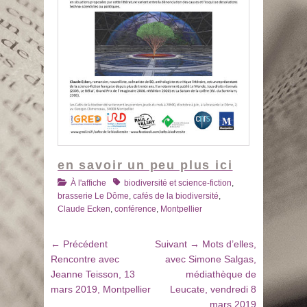
en savoir un peu plus ici
Catégories
Tags
À l'affiche
biodiversité et science-fiction
,
brasserie Le Dôme
,
cafés de la biodiversité
,
Claude Ecken
,
conférence
,
Montpellier
Navigation
Article
Article
← Précédent
Suivant →
Mots d’elles,
de
précédent
suivant
Rencontre avec
avec Simone Salgas,
:
:
Jeanne Teisson, 13
médiathèque de
l’article
mars 2019, Montpellier
Leucate, vendredi 8
mars 2019