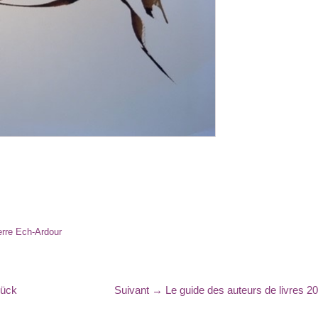
erre Ech-Ardour
Article
lück
Suivant →
Le guide des auteurs de livres 2
suivant