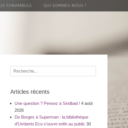
UE FUNAMBULE
QUI SOMMES-NOUS ?
Recherche
pour
:
Articles récents
Une question ? Pensez à Sindbad !
4 août
2026
De Borges à Superman : la bibliothèque
d’Umberto Eco s’ouvre enfin au public
30