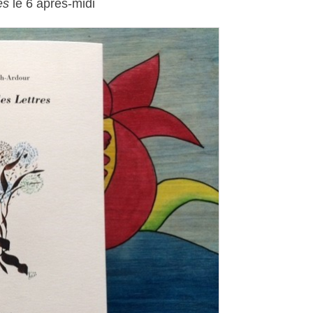
es
le 6 après-midi