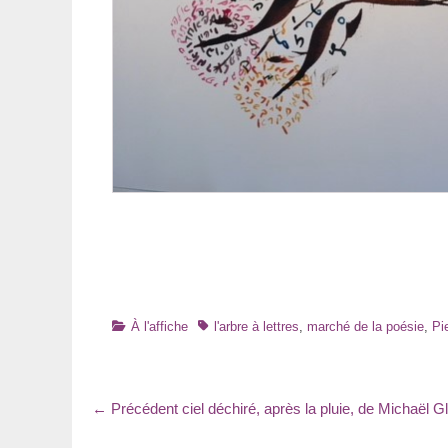
Catégories
Tags
À l'affiche
l'arbre à lettres
,
marché de la poésie
,
Pi
Navigation
Article
← Précédent
ciel déchiré, après la pluie, de Michaël G
précédent
de