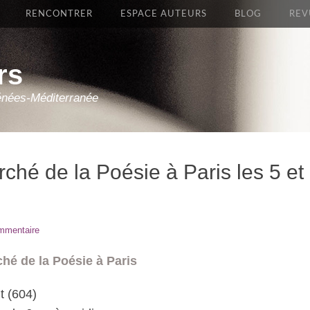
RENCONTRER
ESPACE AUTEURS
BLOG
REV
rs
énées-Méditerranée
ché de la Poésie à Paris les 5 et
ommentaire
hé de la Poésie à Paris
t (604)