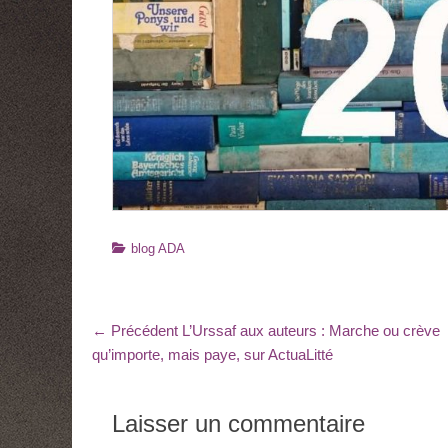
Catégories
blog ADA
Navigation
Article
← Précédent
L’Urssaf aux auteurs : Marche ou crève
précédent
qu’importe, mais paye, sur ActuaLitté
de
:
l’article
Laisser un commentaire