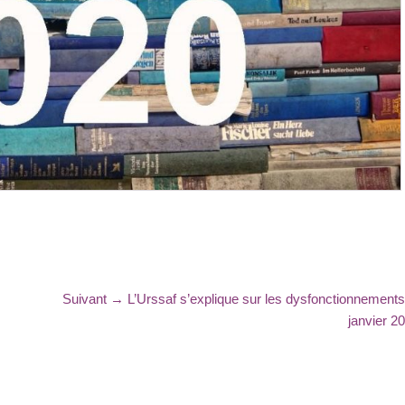
Article
Suivant →
L’Urssaf s’explique sur les dysfonctionnements
suivant
janvier 2
: