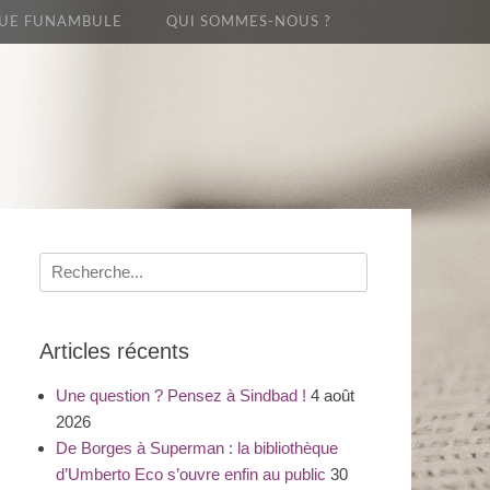
UE FUNAMBULE
QUI SOMMES-NOUS ?
Recherche
pour
:
Articles récents
Une question ? Pensez à Sindbad !
4 août
2026
De Borges à Superman : la bibliothèque
d’Umberto Eco s’ouvre enfin au public
30