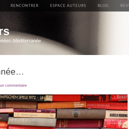
RENCONTRER
ESPACE AUTEURS
BLOG
REV
rs
énées-Méditerranée
année…
 un commentaire