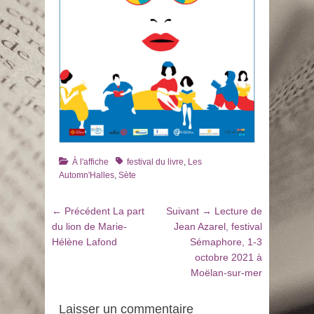
Catégories
Tags
À l'affiche
festival du livre
,
Les
Automn'Halles
,
Sète
Navigation
Article
Article
← Précédent
La part
Suivant →
Lecture de
de
précédent
suivant
du lion de Marie-
Jean Azarel, festival
:
:
Hélène Lafond
Sémaphore, 1-3
l’article
octobre 2021 à
Moëlan-sur-mer
Laisser un commentaire