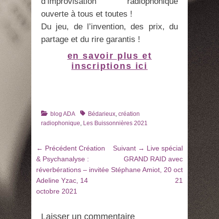
d’improvisation radiophonique
ouverte à tous et toutes !
Du jeu, de l’invention, des prix, du
partage et du rire garantis !
en savoir plus et
inscriptions ici
Catégories
Tags
blog ADA
Bédarieux
,
création
radiophonique
,
Les Buissonnières 2021
Navigation
Article
Article
← Précédent
Création
Suivant →
Live spécial
de
précédent
suivant
& Psychanalyse :
GRAND RAID avec
:
:
réverbérations – invitée
Stéphane Amiot, 20 oct
l’article
Adeline Yzac, 14
21
octobre 2021
Laisser un commentaire