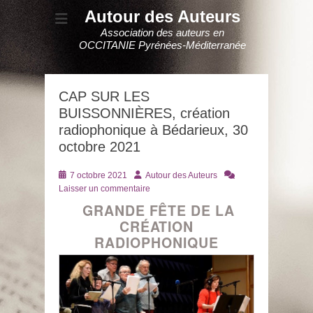
Autour des Auteurs
Association des auteurs en
OCCITANIE Pyrénées-Méditerranée
CAP SUR LES
BUISSONNIÈRES, création
radiophonique à Bédarieux, 30
octobre 2021
Posté
Auteur
7 octobre 2021
Autour des Auteurs
le
Laisser un commentaire
GRANDE FÊTE DE LA
CRÉATION
RADIOPHONIQUE