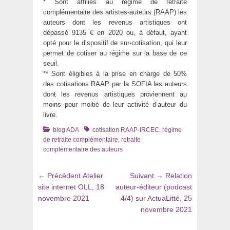
* Sont affiliés au régime de retraite
complémentaire des artistes-auteurs (RAAP) les
auteurs dont les revenus artistiques ont
dépassé 9135 € en 2020 ou, à défaut, ayant
opté pour le dispositif de sur-cotisation, qui leur
permet de cotiser au régime sur la base de ce
seuil.
** Sont éligibles à la prise en charge de 50%
des cotisations RAAP par la SOFIA les auteurs
dont les revenus artistiques proviennent au
moins pour moitié de leur activité d’auteur du
livre.
Catégories
Tags
blog ADA
cotisation RAAP-IRCEC
,
régime
de retraite complémentaire
,
retraite
complémentaire des auteurs
Navigation
Article
Article
← Précédent
Atelier
Suivant →
Relation
de
précédent
suivant
site internet OLL, 18
auteur-éditeur (podcast
:
:
novembre 2021
4/4) sur ActuaLitté, 25
l’article
novembre 2021