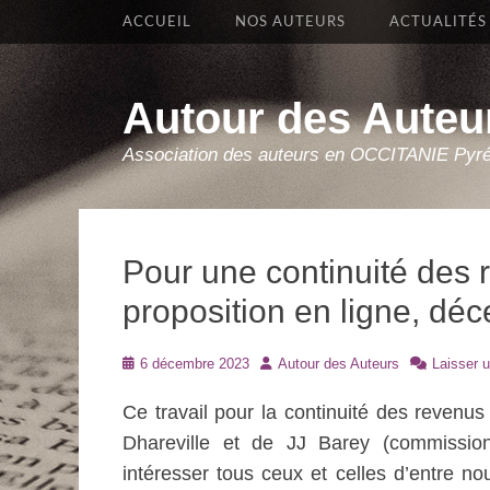
Premier Menu
Aller
ACCUEIL
NOS AUTEURS
ACTUALITÉS
au
contenu
Autour des Auteu
Association des auteurs en OCCITANIE Pyr
Pour une continuité des 
proposition en ligne, d
Posté
Auteur
6 décembre 2023
Autour des Auteurs
Laisser 
le
Ce travail pour la continuité des revenu
Dhareville et de JJ Barey (commission
intéresser tous ceux et celles d’entre n