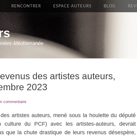
RENCONTRER
ESPACE AUTEURS
BLOG
REV
rs
énées-Méditerranée
revenus des artistes auteurs,
écembre 2023
un commentaire
s des artistes auteurs, mené sous la houlette du député
 culture du PCF) avec les artistes-auteurs, devrait
ous que la chute drastique de leurs revenus désespère,