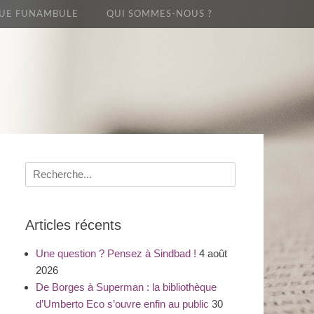
UE FUNAMBULE
QUI SOMMES-NOUS ?
Recherche
pour
:
Articles récents
Une question ? Pensez à Sindbad !
4 août
2026
De Borges à Superman : la bibliothèque
d’Umberto Eco s’ouvre enfin au public
30