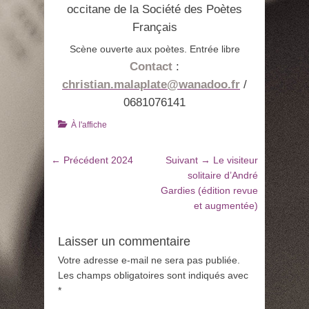
occitane de la Société des Poètes
Français
Scène ouverte aux poètes. Entrée libre
Contact
:
christian.malaplate@wanadoo.fr
/
0681076141
Catégories
À l'affiche
Navigation
Article
Article
← Précédent
2024
Suivant →
Le visiteur
de
précédent
suivant
solitaire d’André
:
:
Gardies (édition revue
l’article
et augmentée)
Laisser un commentaire
Votre adresse e-mail ne sera pas publiée.
Les champs obligatoires sont indiqués avec
*