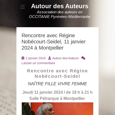
Autour des Auteurs
Association des auteurs en
OCCITANIE Pyrénées-Méditerranée
Rencontre avec Régine
Nobécourt-Seidel, 11 janvier
2024 à Montpellier
Posté
Auteur
2 janvier 2024
Autour des Auteurs
le
Laisser un commentaire
Rencontre avec
Régine
Nobécourt-Seidel
NAÎTRE FILLE
VIVRE FEMME
Jeudi 11 janvier 2024 /
de 18 h à 21 h
Salle Pétrarque à Montpellier