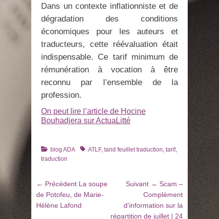
Dans un contexte inflationniste et de
dégradation des conditions
économiques pour les auteurs et
traducteurs, cette réévaluation était
indispensable. Ce tarif minimum de
rémunération à vocation à être
reconnu par l’ensemble de la
profession.
On peut lire l’article de Hocine
Bouhadjera sur ActuaLitté
Catégories
Tags
blog ADA
ATLF
,
tarid feuillet traduction
,
tarif
,
traduction
Navigation
Article
Article
← Précédent
La soupe
Suivant →
Scam –
de
précédent
suivant
de Potofeu, de Marie-
Complément
:
:
Hélène Lafond
d’information sur la
l’article
répartition de juillet | 24