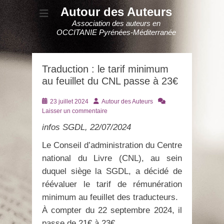
Autour des Auteurs
Association des auteurs en
OCCITANIE Pyrénées-Méditerranée
Traduction : le tarif minimum
au feuillet du CNL passe à 23€
Posté
Auteur
23 juillet 2024
Autour des Auteurs
le
Laisser un commentaire
infos SGDL, 22/07/2024
Le Conseil d’administration du Centre
national du Livre (CNL), au sein
duquel siège la SGDL, a décidé de
réévaluer le tarif de rémunération
minimum au feuillet des traducteurs.
À compter du 22 septembre 2024, il
passe de 21€ à 23€.