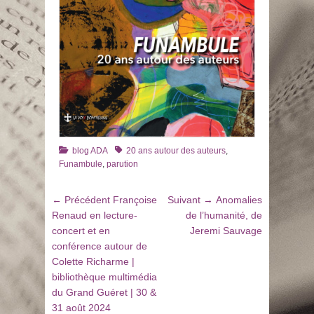
Catégories
Tags
blog ADA
20 ans autour des auteurs
,
Funambule
,
parution
Navigation
Article
Article
← Précédent
Françoise
Suivant →
Anomalies
de
précédent
suivant
Renaud en lecture-
de l’humanité, de
:
:
concert et en
Jeremi Sauvage
l’article
conférence autour de
Colette Richarme |
bibliothèque multimédia
du Grand Guéret | 30 &
31 août 2024