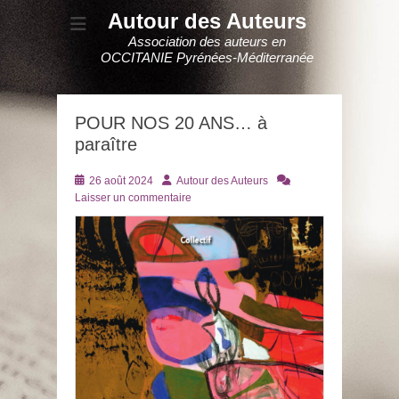
Autour des Auteurs
Association des auteurs en
OCCITANIE Pyrénées-Méditerranée
POUR NOS 20 ANS… à
paraître
Posté
Auteur
26 août 2024
Autour des Auteurs
le
Laisser un commentaire