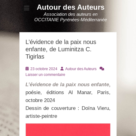
Autour des Auteurs
Association des auteurs en
OCCITANIE Pyrénées-Méditerranée
L’évidence de la paix nous
enfante, de Luminitza C.
Tigirlas
Posté
Auteur
23 octobre 2024
Autour des Auteurs
le
Laisser un commentaire
L’évidence de la paix nous enfante
,
poésie, éditions Al Manar, Paris,
octobre 2024
Dessin de couverture : Doïna Vieru,
artiste-peintre