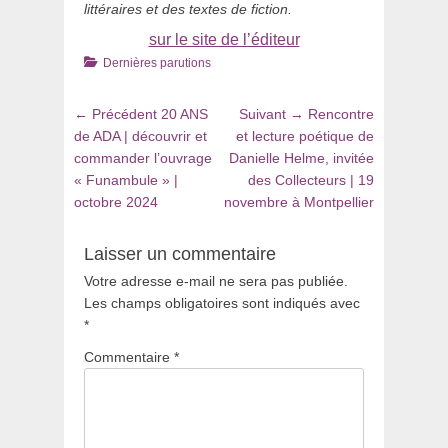
littéraires et des textes de fiction.
sur le site de l’éditeur
Catégories
Dernières parutions
Navigation
Article
Article
← Précédent
20 ANS
Suivant →
Rencontre
de
précédent
suivant
de ADA | découvrir et
et lecture poétique de
:
:
commander l’ouvrage
Danielle Helme, invitée
l’article
« Funambule » |
des Collecteurs | 19
octobre 2024
novembre à Montpellier
Laisser un commentaire
Votre adresse e-mail ne sera pas publiée.
Les champs obligatoires sont indiqués avec
*
Commentaire
*