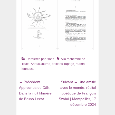
Catégories
Tags
Dernières parutions
A la recherche de
Truffe
,
Anouk Journo
,
éditions Tapage
,
roamn
jeunesse
Navigation
Article
Article
← Précédent
Suivant →
Une amitié
de
précédent
suivant
Approches de Dâh,
avec le monde, récital
:
:
Dans la nuit khmère,
poétique de François
l’article
de Bruno Lecat
Szabó | Montpellier, 17
décembre 2024