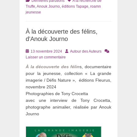
Catégories
Tags
Dernières parutions
A la recherche de
Truffe
,
Anouk Journo
,
éditions Tapage
,
roamn
jeunesse
À la découverte des félins,
d’Anouk Journo
Posté
Auteur
13 novembre 2024
Autour des Auteurs
le
Laisser un commentaire
À la découverte des félin
s, documentaire
pour la jeunesse, collection « La grande
imagerie / Défis Nature », éditions Fleurus,
novembre 2024
Photographies de Tony Crocetta
avec une interview de Tony Crocetta,
photographe animalier, réalisée par Anouk
Journo