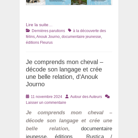
Lire la suite…
Catégories
Tags
Dernières parutions
à la découverte des
félins
,
Anouk Journo
,
documentaire jeunesse
,
éditions Fleurus
Je comprends mon cheval –
décode son langage et crée
une belle relation, d’Anouk
Journo
Posté
Auteur
11 novembre 2024
Autour des Auteurs
le
Laisser un commentaire
Je comprends mon cheval –
décode son langage et crée une
belle relation
, documentaire
jeunesse, éditions Rustica /