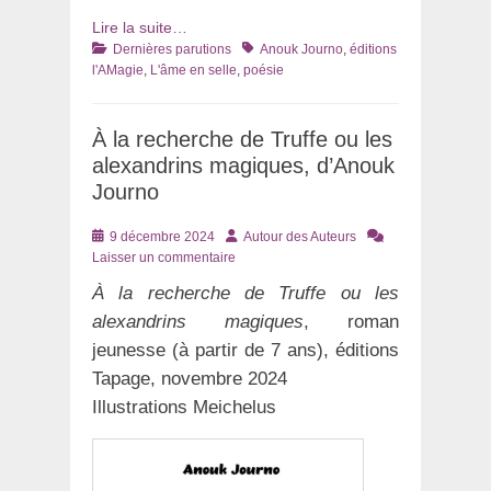
Lire la suite…
Catégories
Tags
Dernières parutions
Anouk Journo
,
éditions
l'AMagie
,
L'âme en selle
,
poésie
À la recherche de Truffe ou les
alexandrins magiques, d’Anouk
Journo
Posté
Auteur
9 décembre 2024
Autour des Auteurs
le
Laisser un commentaire
À la recherche de Truffe ou les
alexandrins magiques
, roman
jeunesse (à partir de 7 ans), éditions
Tapage, novembre 2024
Illustrations Meichelus