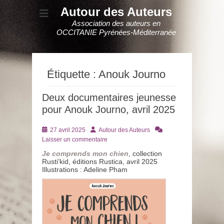
Autour des Auteurs
Association des auteurs en
OCCITANIE Pyrénées-Méditerranée
Étiquette :
Anouk Journo
Deux documentaires jeunesse
pour Anouk Journo, avril 2025
Posté
Auteur
27 avril 2025
Autour des Auteurs
le
Laisser un commentaire
Je comprends mon chien
, collection
Rusti’kid, éditions Rustica, avril 2025
Illustrations : Adeline Pham