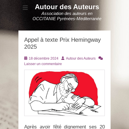
Autour des Auteurs
Association des auteurs en
OCCITANIE Pyrénées-Méditerranée
Appel à texte Prix Hemingway
2025
Posté
Auteur
18 décembre 2024
Autour des Auteurs
le
Laisser un commentaire
Après avoir fêté dignement ses 20