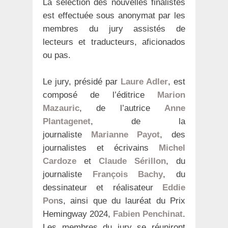
La sélection des nouvelles finalistes
est effectuée sous anonymat par les
membres du jury assistés de
lecteurs et traducteurs, aficionados
ou pas.
Le jury, présidé par
Laure Adler
, est
composé de l’éditrice
Marion
Mazauric
, de l’autrice
Anne
Plantagenet
, de la
journaliste
Marianne Payot
, des
journalistes et écrivains
Michel
Cardoze
et
Claude Sérillon
, du
journaliste
François Bachy
, du
dessinateur et réalisateur
Eddie
Pon
s, ainsi que du lauréat du Prix
Hemingway 2024,
Fabien Penchinat
.
Les membres du jury se réuniront