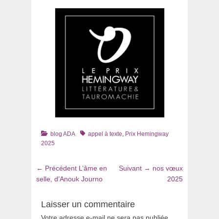
Catégories
Tags
blog ADA
appel à texte
,
Prix Hemingway
2025
Navigation
Article
Article
← Précédent
L’âme en
Suivant →
nos vœux
de
précédent
suivant
selle, d’Anouk Journo
2025
:
:
l’article
Laisser un commentaire
Votre adresse e-mail ne sera pas publiée.