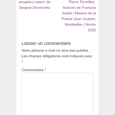
de
précédent
suivant
poupées rusent, de
Pierre Torreilles’,
:
:
Serguei Dounovetz
lectures de François
l’article
Szabó | Maison de la
Poésie Jean Joubert,
Montpellier | février
2025
Laisser un commentaire
Votre adresse e-mail ne sera pas publiée.
Les champs obligatoires sont indiqués avec
*
Commentaire
*