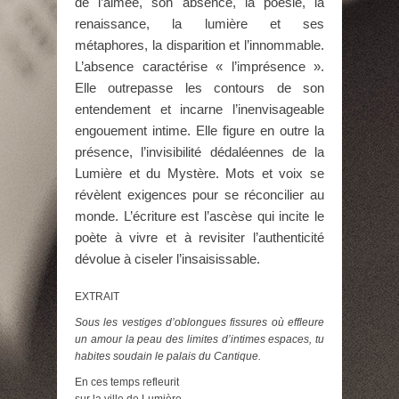
de l’aimée, son absence, la poésie, la
renaissance, la lumière et ses
métaphores, la disparition et l’innommable.
L’absence caractérise « l’imprésence ».
Elle outrepasse les contours de son
entendement et incarne l’inenvisageable
engouement intime. Elle figure en outre la
présence, l’invisibilité dédaléennes de la
Lumière et du Mystère. Mots et voix se
révèlent exigences pour se réconcilier au
monde. L’écriture est l’ascèse qui incite le
poète à vivre et à revisiter l’authenticité
dévolue à ciseler l’insaisissable.
EXTRAIT
Sous les vestiges d’oblongues fissures où effleure
un amour la peau des limites d’intimes espaces, tu
habites soudain le palais du Cantique.
En ces temps refleurit
sur la ville de Lumière