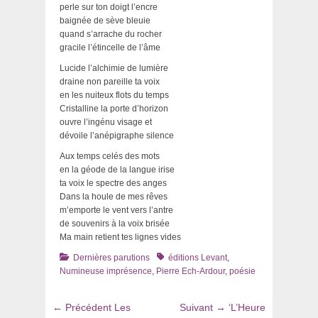
perle sur ton doigt l’encre
baignée de sève bleuie
quand s’arrache du rocher
gracile l’étincelle de l’âme
Lucide l’alchimie de lumière
draine non pareille ta voix
en les nuiteux flots du temps
Cristalline la porte d’horizon
ouvre l’ingénu visage et
dévoile l’anépigraphe silence
Aux temps celés des mots
en la géode de la langue irise
ta voix le spectre des anges
Dans la houle de mes rêves
m’emporte le vent vers l’antre
de souvenirs à la voix brisée
Ma main retient tes lignes vides
Catégories
Tags
Dernières parutions
éditions Levant
,
Numineuse imprésence
,
Pierre Ech-Ardour
,
poésie
Navigation
Article
Article
← Précédent
Les
Suivant →
‘L’Heure