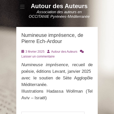
Autour des Auteurs
Association des auteurs en
OCCITANIE Pyrénées-Méditerranée
Numineuse imprésence, de
Pierre Ech-Ardour
Posté
Auteur
3 février 2025
Autour des Auteurs
le
Laisser un commentaire
Numineuse imprésence
, recueil de
poésie, éditions Levant, janvier 2025
avec le soutien de Sète Agglopôle
Méditerranée.
Illustrations Hadassa Wollman (Tel
Aviv – Israël)