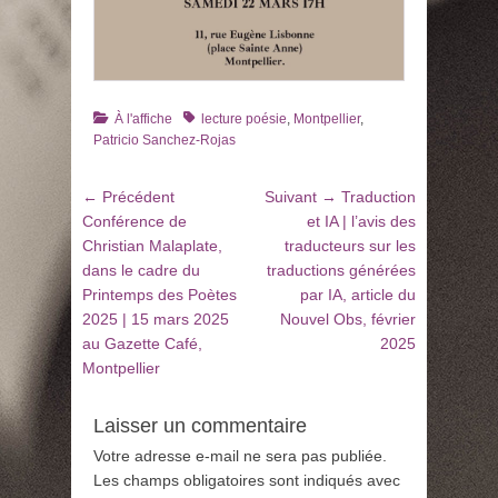
Catégories
Tags
À l'affiche
lecture poésie
,
Montpellier
,
Patricio Sanchez-Rojas
Navigation
Article
Article
← Précédent
Suivant →
Traduction
de
précédent
suivant
Conférence de
et IA | l’avis des
:
:
Christian Malaplate,
traducteurs sur les
l’article
dans le cadre du
traductions générées
Printemps des Poètes
par IA, article du
2025 | 15 mars 2025
Nouvel Obs, février
au Gazette Café,
2025
Montpellier
Laisser un commentaire
Votre adresse e-mail ne sera pas publiée.
Les champs obligatoires sont indiqués avec