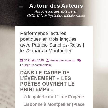
Autour des Auteurs
Association des auteurs en
OCCITANIE Pyrénées-Méditerranée
Performance lectures
poétiques en trois langues
avec Patricio Sanchez-Rojas |
le 22 mars à Montpellier
Posté
Auteur
27 février 2025
Autour des Auteurs
le
Laisser un commentaire
DANS LE CADRE DE
L’ÉVÉNEMENT « LES
POÈTES OUVRENT LE
PRINTEMPS »
à la galerie du 11 rue Eugène
Lisbonne à Montpellier (Place