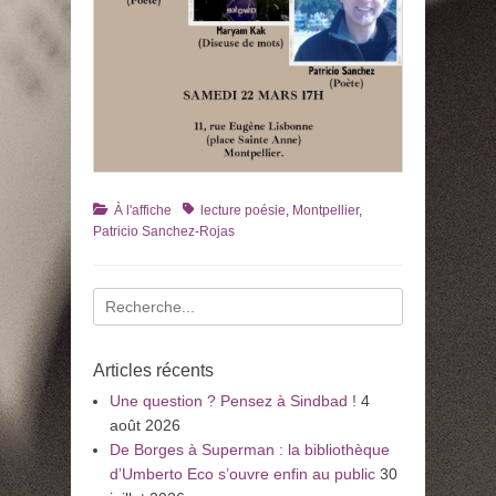
Catégories
Tags
À l'affiche
lecture poésie
,
Montpellier
,
Patricio Sanchez-Rojas
Recherche
pour
:
Articles récents
Une question ? Pensez à Sindbad !
4
août 2026
De Borges à Superman : la bibliothèque
d’Umberto Eco s’ouvre enfin au public
30