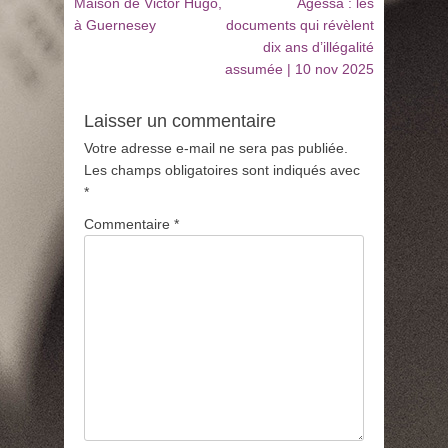
de
précédent
suivant
Maison de Victor Hugo,
Agessa : les
:
:
à Guernesey
documents qui révèlent
l’article
dix ans d’illégalité
assumée | 10 nov 2025
Laisser un commentaire
Votre adresse e-mail ne sera pas publiée.
Les champs obligatoires sont indiqués avec
*
Commentaire
*