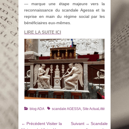
— marque une étape majeure vers la
reconnaissance du scandale Agessa et la
reprise en main du régime social par les
bénéficiaires eux-mêmes.
LIRE LA SUITE ICI
Catégories
Tags
blog ADA
scandale AGESSA
,
Site ActuaLitté
Navigation
Article
Article
← Précédent
Visiter la
Suivant →
Scandale