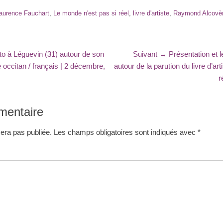
s
aurence Fauchart
,
Le monde n'est pas si réel
,
livre d'artiste
,
Raymond Alcovè
Article
o à Léguevin (31) autour de son
Suivant →
Présentation et
suivant
occitan / français | 2 décembre,
autour de la parution du livre d’ar
:
r
mentaire
era pas publiée.
Les champs obligatoires sont indiqués avec
*