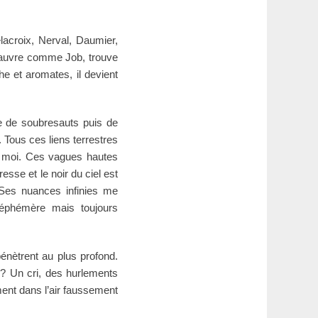
lacroix, Nerval, Daumier,
pauvre comme Job, trouve
e et aromates, il devient
te de soubresauts puis de
 Tous ces liens terrestres
ur moi. Ces vagues hautes
sse et le noir du ciel est
. Ses nuances infinies me
, éphémère mais toujours
pénètrent au plus profond.
? Un cri, des hurlements
ment dans l’air faussement