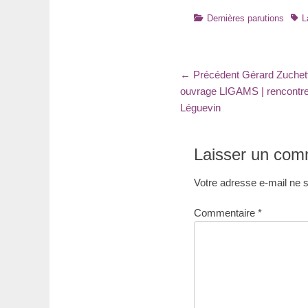
Catégories
Tag
Dernières parutions
L
Navigation
Article
← Précédent
Gérard Zuchett
précédent
ouvrage LIGAMS | rencontre 
de
:
Léguevin
l’article
Laisser un com
Votre adresse e-mail ne s
Commentaire
*