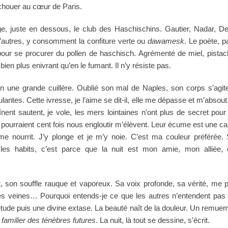
échouer au cœur de Paris.
ge, juste en dessous, le club des Haschischins. Gautier, Nadar, De
d’autres, y consomment la confiture verte ou
dawamesk
. Le poète, 
pour se procurer du pollen de haschisch. Agrémenté de miel, pistach
t bien plus enivrant qu’en le fumant. Il n’y résiste pas.
n une grande cuillère. Oublié son mal de Naples, son corps s’agi
antes. Cette ivresse, je l’aime se dit-il, elle me dépasse et m’absout.
nent sautent, je vole, les mers lointaines n’ont plus de secret po
ourraient cent fois nous engloutir m’élèvent. Leur écume est une care
me nourrit. J’y plonge et je m’y noie. C’est ma couleur préférée
e les habits, c’est parce que la nuit est mon amie, mon alliée
it, son souffle rauque et vaporeux. Sa voix profonde, sa vérité, me 
 veines… Pourquoi entends-je ce que les autres n’entendent pas 
étude puis une divine extase. La beauté naît de la douleur. Un remue
 familier des ténèbres futures
. La nuit, là tout se dessine, s’écrit.