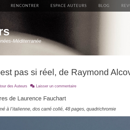
RENCONTRER
ESPACE AUTEURS
BLOG
REV
rs
énées-Méditerranée
est pas si réel, de Raymond Alco
r
tour des Auteurs
Laisser un commentaire
uvres de Laurence Fauchart
é à l’italienne, dos carré collé, 48 pages, quadrichromie