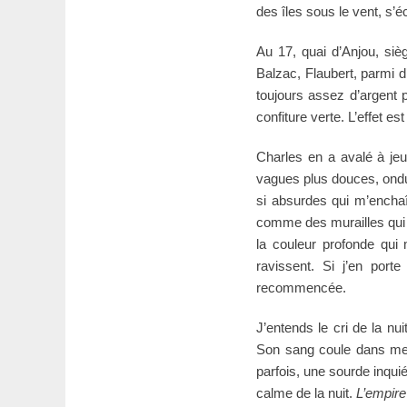
des îles sous le vent, s’
Au 17, quai d’Anjou, siè
Balzac, Flaubert, parmi 
toujours assez d’argent 
confiture verte. L’effet es
Charles en a avalé à jeu
vagues plus douces, ondul
si absurdes qui m’enchaî
comme des murailles qui p
la couleur profonde qui 
ravissent. Si j’en port
recommencée.
J’entends le cri de la nu
Son sang coule dans mes
parfois, une sourde inqui
calme de la nuit.
L’empire