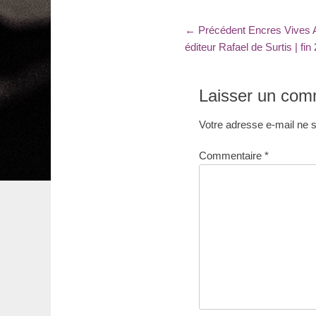
Navigation
Article
← Précédent
Encres Vives A
précédent
éditeur Rafael de Surtis | fin
de
:
l’article
Laisser un com
Votre adresse e-mail ne s
Commentaire
*