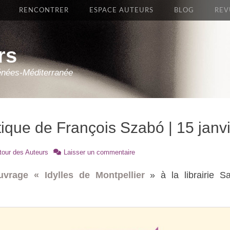
RENCONTRER
ESPACE AUTEURS
BLOG
REV
rs
énées-Méditerranée
ique de François Szabó | 15 janv
r
tour des Auteurs
Laisser un commentaire
vrage « Idylles de Montpellier
» à la librairie 