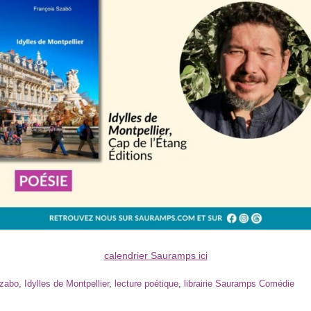
calendrier Sauramps ici
Szabo
,
Idylles de Montpellier
,
lecture poétique
,
librairie Sauramps Comédie