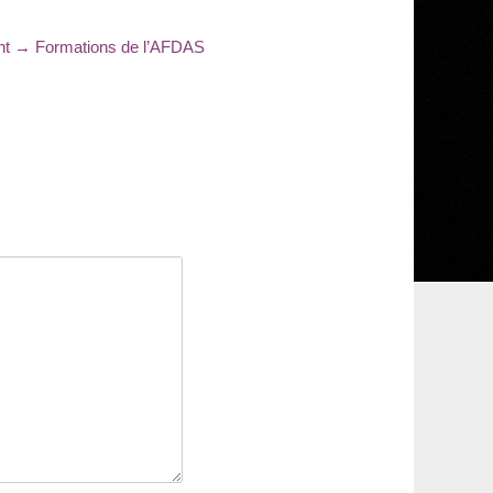
Article
nt →
Formations de l’AFDAS
suivant
: