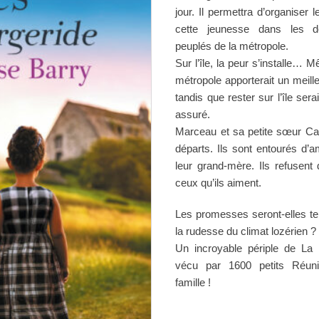
jour. Il permettra d’organiser l
cette jeunesse dans les d
peuplés de la métropole.
Sur l’île, la peur s’installe… 
métropole apporterait un meille
tandis que rester sur l’île s
assuré.
Marceau et sa petite sœur Cami
départs. Ils sont entourés d’a
leur grand-mère. Ils refusent d
ceux qu’ils aiment.
Les promesses seront-elles ten
la rudesse du climat lozérien ?
Un incroyable périple de La
vécu par 1600 petits Réuni
famille !