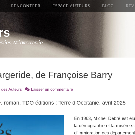
RENCONTRER
ESPACE AUTEURS
BLOG
REV
rs
énées-Méditerranée
rgeride, de Françoise Barry
 des Auteurs
Laisser un commentaire
e
, roman, TDO éditions : Terre d’Occitanie, avril 2025
En 1963, Michel Debré est élu
la démographie et la misère s
d’immigration des départements