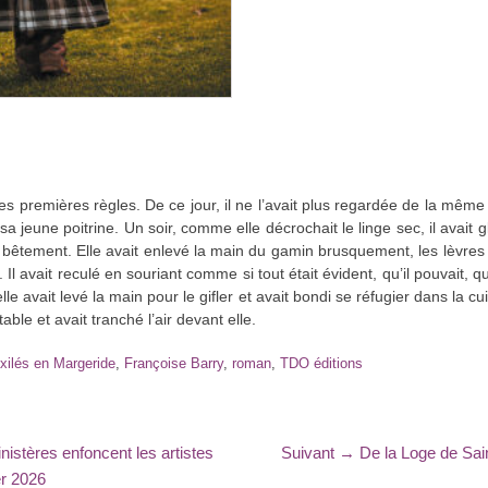
es premières règles. De ce jour, il ne l’avait plus regardée de la même f
er sa jeune poitrine. Un soir, comme elle décrochait le linge sec, il avait
nt bêtement. Elle avait enlevé la main du gamin brusquement, les lèvre
l avait reculé en souriant comme si tout était évident, qu’il pouvait, qu’il
le avait levé la main pour le gifler et avait bondi se réfugier dans la cui
table et avait tranché l’air devant elle.
s
xilés en Margeride
,
Françoise Barry
,
roman
,
TDO éditions
Article
nistères enfoncent les artistes
Suivant →
De la Loge de Sai
suivant
er 2026