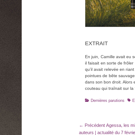
EXTRAIT
En juin, Camille avait eu s
il faisait en sorte de frôl
qu’il avait relevée en ria
pointues de bête sauvage. I
dans son bon droit. Alors el
couteau qui traînait sur la 
Catégories
Tag
Dernières parutions
E
Navigation
Article
← Précédent
Agessa, les mi
précédent
auteurs | actualité du 7 févri