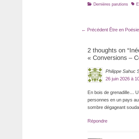
Catégories
Tag
Dernières parutions
E
Navigation
Article
← Précédent
Être en Poésie
précédent
de
:
l’article
2 thoughts on “Iné
« Conversions – C
Philippe Sahuc 
26 juin 2026 à 1
En bois de grenadille… U
personnes en un pays auss
sombre dégageant soudain 
Répondre