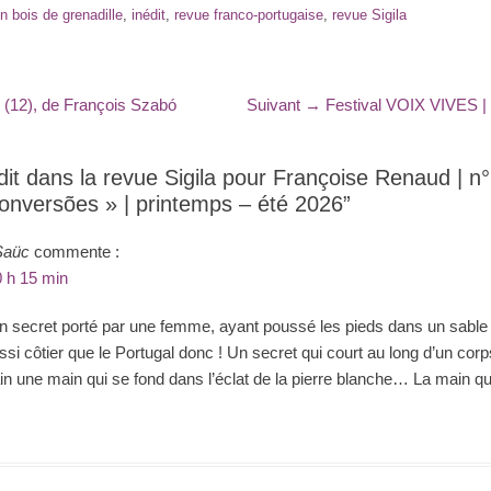
s
n bois de grenadille
,
inédit
,
revue franco-portugaise
,
revue Sigila
Article
 (12), de François Szabó
Suivant →
Festival VOIX VIVES | S
suivant
:
dit dans la revue Sigila pour Françoise Renaud | n°
onversões » | printemps – été 2026”
Saüc
commente :
0 h 15 min
n secret porté par une femme, ayant poussé les pieds dans un sable
i côtier que le Portugal donc ! Un secret qui court au long d’un corp
une main qui se fond dans l’éclat de la pierre blanche… La main qui