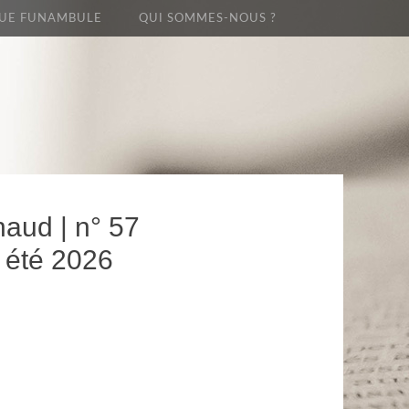
UE FUNAMBULE
QUI SOMMES-NOUS ?
naud | n° 57
 été 2026