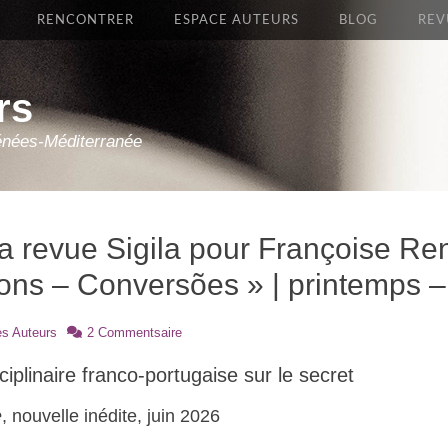
RENCONTRER
ESPACE AUTEURS
BLOG
REV
rs
énées-Méditerranée
la revue Sigila pour Françoise Re
ions – Conversões » | printemps –
es Auteurs
2 Commentsaire
iplinaire franco-portugaise sur le secret
e
, nouvelle inédite, juin 2026