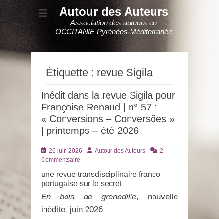
Autour des Auteurs
Association des auteurs en
OCCITANIE Pyrénées-Méditerranée
Étiquette :
revue Sigila
Inédit dans la revue Sigila pour
Françoise Renaud | n° 57 :
« Conversions – Conversões »
| printemps – été 2026
Posté
Auteur
26 juin 2026
Autour des Auteurs
2
le
Commentsaire
une revue transdisciplinaire franco-
portugaise sur le secret
En bois de grenadille
, nouvelle
inédite, juin 2026