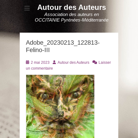
Autour des Auteurs
Association des auteurs en
OCCITANIE Pyrénées-Méditerranée
Adobe_20230213_122813-
Felino-III
Posté
Auteur
2 mai 2023
Autour des Auteurs
Laisser
le
un commentaire