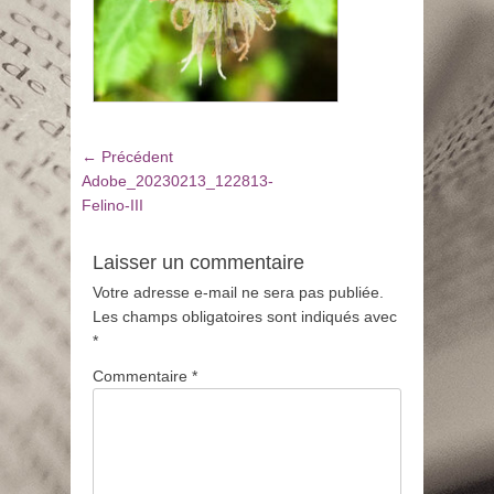
Navigation
Article
← Précédent
de
précédent
Adobe_20230213_122813-
:
Felino-III
l’article
Laisser un commentaire
Votre adresse e-mail ne sera pas publiée.
Les champs obligatoires sont indiqués avec
*
Commentaire
*